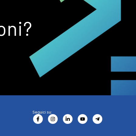
oni?
Seguici su: