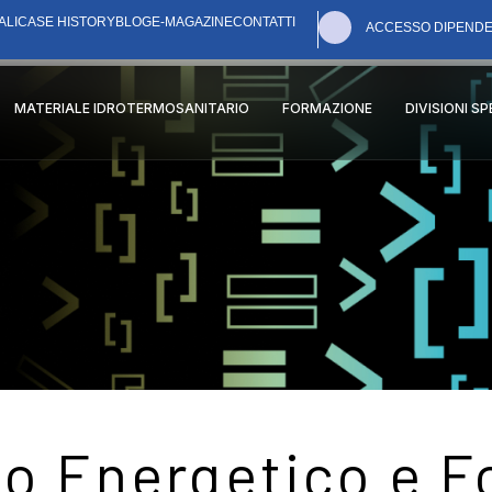
ALI
CASE HISTORY
BLOG
E-MAGAZINE
CONTATTI
ACCESSO DIPENDE
MATERIALE IDROTERMOSANITARIO
FORMAZIONE
DIVISIONI S
o Energetico e Fo