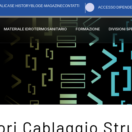
ALI
CASE HISTORY
BLOG
E-MAGAZINE
CONTATTI
ACCESSO DIPENDE
MATERIALE IDROTERMOSANITARIO
FORMAZIONE
DIVISIONI S
ri Cablaggio Str