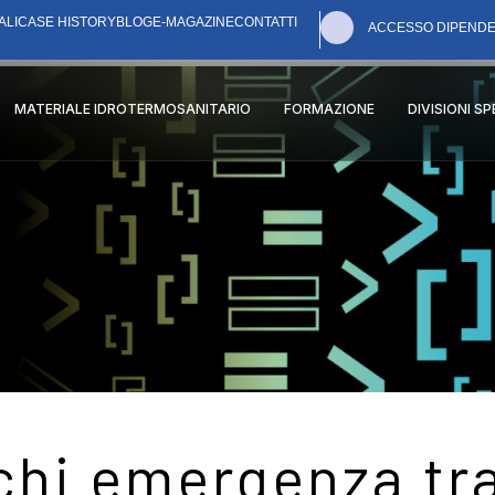
ALI
CASE HISTORY
BLOG
E-MAGAZINE
CONTATTI
ACCESSO DIPENDE
MATERIALE IDROTERMOSANITARIO
FORMAZIONE
DIVISIONI S
hi emergenza tra