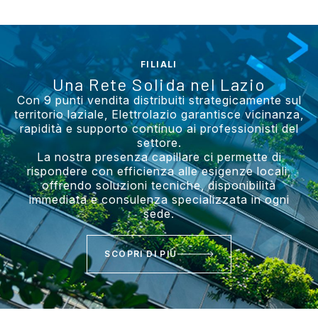
FILIALI
Una Rete Solida nel Lazio
Con 9 punti vendita distribuiti strategicamente sul
territorio laziale, Elettrolazio garantisce vicinanza,
rapidità e supporto continuo ai professionisti del
settore.
La nostra presenza capillare ci permette di
rispondere con efficienza alle esigenze locali,
offrendo soluzioni tecniche, disponibilità
immediata e consulenza specializzata in ogni
sede.
SCOPRI DI PIÙ