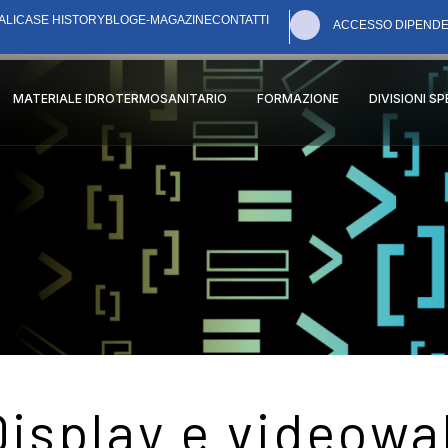
ALI
CASE HISTORY
BLOG
E-MAGAZINE
CONTATTI
ACCESSO DIPENDE
MATERIALE IDROTERMOSANITARIO
FORMAZIONE
DIVISIONI S
Display e videowal