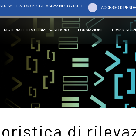
ALI
CASE HISTORY
BLOG
E-MAGAZINE
CONTATTI
ACCESSO DIPENDE
MATERIALE IDROTERMOSANITARIO
FORMAZIONE
DIVISIONI S
oristica di rileva