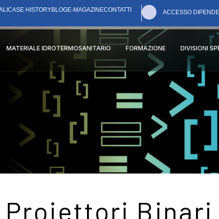
ALI
CASE HISTORY
BLOG
E-MAGAZINE
CONTATTI
ACCESSO DIPENDE
MATERIALE IDROTERMOSANITARIO
FORMAZIONE
DIVISIONI S
Proiettori Binari