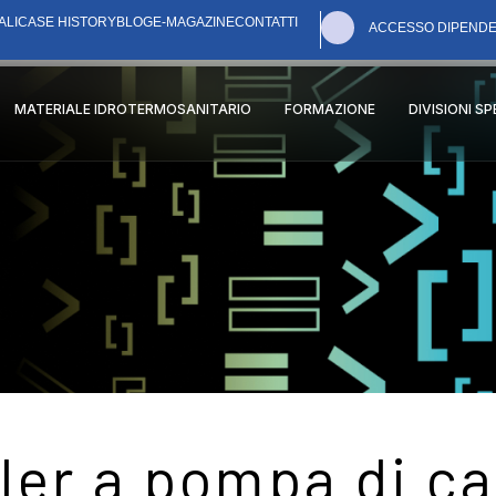
ALI
CASE HISTORY
BLOG
E-MAGAZINE
CONTATTI
ACCESSO DIPENDE
MATERIALE IDROTERMOSANITARIO
FORMAZIONE
DIVISIONI S
ller a pompa di ca