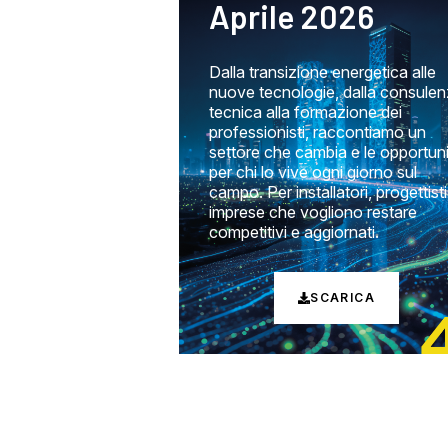
Aprile 2026
Dalla transizione energetica alle
nuove tecnologie, dalla consule
tecnica alla formazione dei
professionisti, raccontiamo un
settore che cambia e le opportun
per chi lo vive ogni giorno sul
campo. Per installatori, progettisti
imprese che vogliono restare
competitivi e aggiornati.
SCARICA