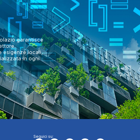
trolazio garantisce
ettore.
e esigenze locali,
alizzata in ogni
Seguici su: