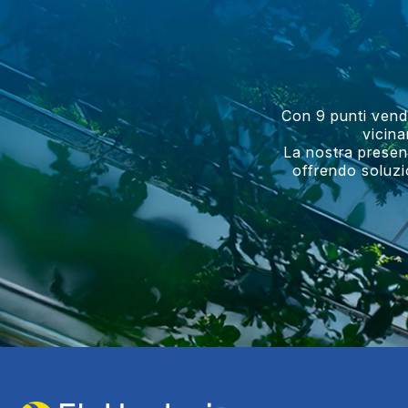
Con 9 punti vendit
vicina
La nostra presenz
offrendo soluzi