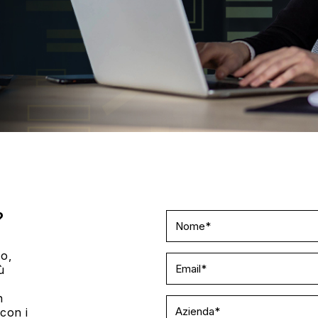
?
Contact
Us
to,
ù
n
con i