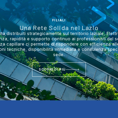
FILIALI
Una Rete Solida nel Lazio
a distribuiti strategicamente sul territorio laziale, Elet
nza, rapidità e supporto continuo ai professionisti del s
a capillare ci permette di rispondere con efficienza all
oni tecniche, disponibilità immediata e consulenza speci
sede.
SCOPRI DI PIÙ