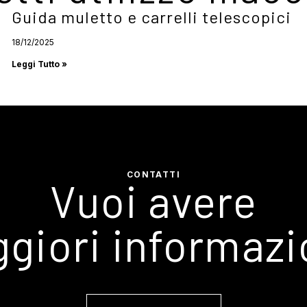
Guida muletto e carrelli telescopici
18/12/2025
Leggi Tutto »
CONTATTI
Vuoi avere
giori informazi