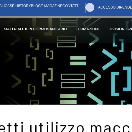
ALI
CASE HISTORY
BLOG
E-MAGAZINE
CONTATTI
ACCESSO DIPENDE
MATERIALE IDROTERMOSANITARIO
FORMAZIONE
DIVISIONI S
tti utilizzo mac