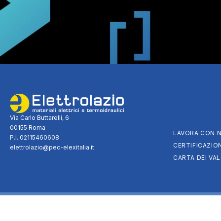
Via Carlo Buttarelli, 6
00155 Roma
LAVORA CON N
P.I. 02115460608
CERTIFICAZION
elettrolazio@pec-elexitalia.it
CARTA DEI VAL
Elettrolazio S.p.A. © 2025 – All rights rese
Cookie policy
Privacy policy