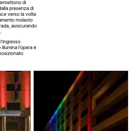
 permettono di
dalla presenza di
ce verso la volta
liamento molesto
 strada, assicurando
.
 l’ingresso
 illumina l’opera è
 posizionato