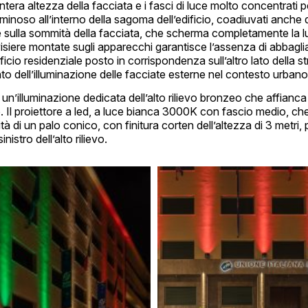
’intera altezza della facciata e i fasci di luce molto concentrati
uminoso all’interno della sagoma dell’edificio, coadiuvati anche 
 sulla sommità della facciata, che scherma completamente la lu
i visiere montate sugli apparecchi garantisce l’assenza di abbag
edificio residenziale posto in corrispondenza sull’altro lato della
to dell’illuminazione delle facciate esterne nel contesto urbano
 un’illuminazione dedicata dell’alto rilievo bronzeo che affianca
io. Il proiettore a led, a luce bianca 3000K con fascio medio, che
tà di un palo conico, con finitura corten dell’altezza di 3 metri,
inistro dell’alto rilievo.