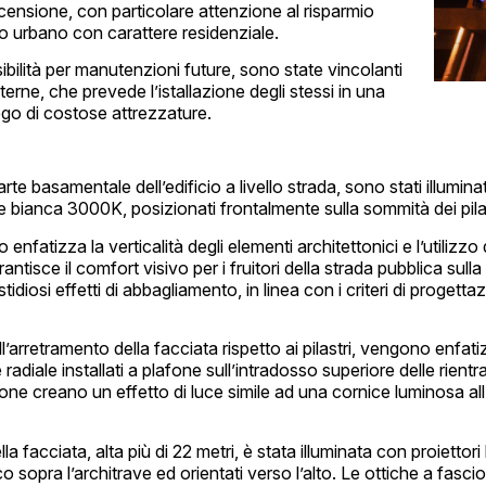
ccensione, con particolare attenzione al risparmio
to urbano con carattere residenziale.
sibilità per manutenzioni future, sono state vincolanti
terne, che prevede l’istallazione degli stessi in una
ego di costose attrezzature.
 parte basamentale dell’edificio a livello strada, sono stati illumina
ce bianca 3000K, posizionati frontalmente sulla sommità dei pilas
to enfatizza la verticalità degli elementi architettonici e l’utilizzo
rantisce il comfort visivo per i fruitori della strada pubblica sulla
astidiosi effetti di abbagliamento, in linea con i criteri di progett
ll’arretramento della facciata rispetto ai pilastri, vengono enfat
 radiale installati a plafone sull’intradosso superiore delle rien
zione creano un effetto di luce simile ad una cornice luminosa all
la facciata, alta più di 22 metri, è stata illuminata con proietto
o sopra l’architrave ed orientati verso l’alto. Le ottiche a fascio