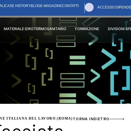
ALI
CASE HISTORY
BLOG
E-MAGAZINE
CONTATTI
ACCESSO DIPENDE
MATERIALE IDROTERMOSANITARIO
FORMAZIONE
DIVISIONI S
ONE ITALIANA DEL LAVORO (ROMA)
TORNA INDIETRO
Facciata