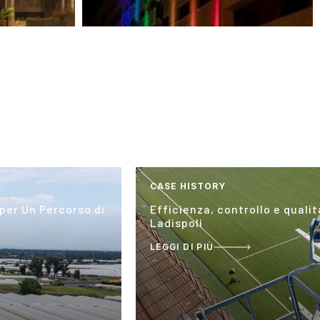
CASE HISTORY
 per Un Percorso di
Efficienza, controllo e qualit
Ladispoli
LEGGI DI PIÙ