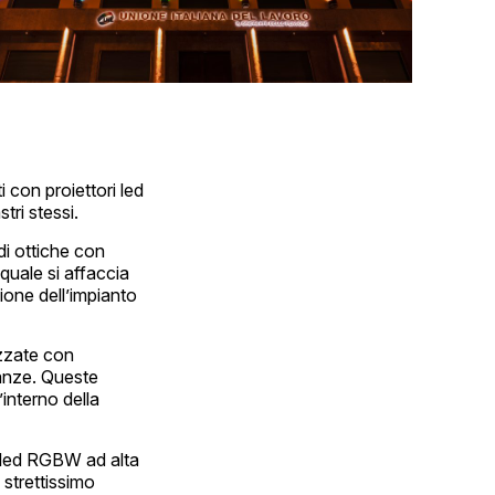
ti con proiettori led
tri stessi.
 di ottiche con
 quale si affaccia
azione dell’impianto
izzate con
tranze. Queste
’interno della
ri led RGBW ad alta
 strettissimo