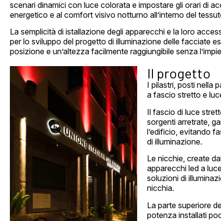
scenari dinamici con luce colorata e impostare gli orari di a
energetico e al comfort visivo notturno all’interno del tessu
La semplicità di istallazione degli apparecchi e la loro acces
per lo sviluppo del progetto di illuminazione delle facciate es
posizione e un’altezza facilmente raggiungibile senza l’impi
Il progetto
I pilastri, posti nella
a fascio stretto e lu
Il fascio di luce stret
sorgenti arretrate, ga
l’edificio, evitando f
di illuminazione.
Le nicchie, create da
apparecchi led a luce
soluzioni di illumina
nicchia.
La parte superiore del
potenza installati poc