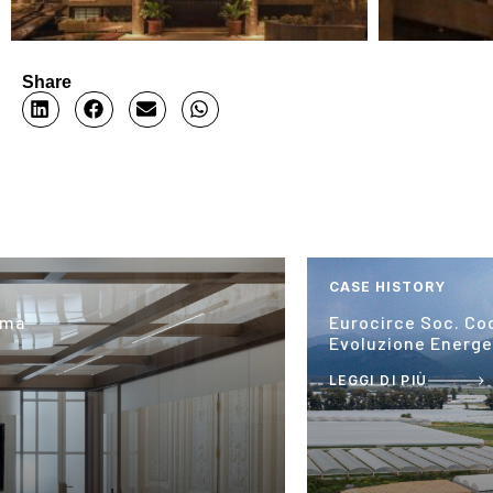
Share
CASE HISTORY
oma
Eurocirce Soc. Coo
Evoluzione Energe
LEGGI DI PIÙ