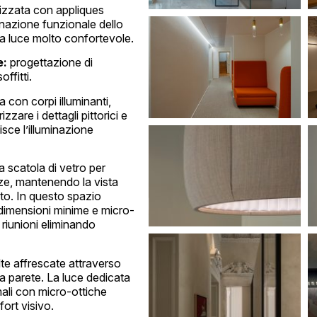
lizzata con appliques
uminazione funzionale dello
 una luce molto confortevole.
e:
progettazione di
offitti.
a con corpi illuminanti,
zzare i dettagli pittorici e
sce l’illuminazione
a scatola di vetro per
nze, mantenendo la vista
ato. In questo spazio
n dimensioni minime e micro-
 riunioni eliminando
olte affrescate attraverso
 a parete. La luce dedicata
mali con micro-ottiche
ort visivo.