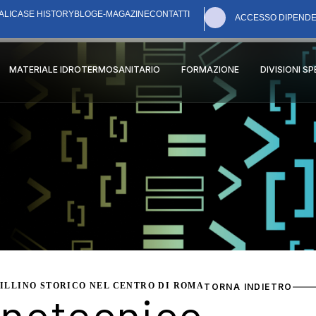
ALI
CASE HISTORY
BLOG
E-MAGAZINE
CONTATTI
ACCESSO DIPENDE
MATERIALE IDROTERMOSANITARIO
FORMAZIONE
DIVISIONI S
ILLINO STORICO NEL CENTRO DI ROMA
TORNA INDIETRO
inotecnico