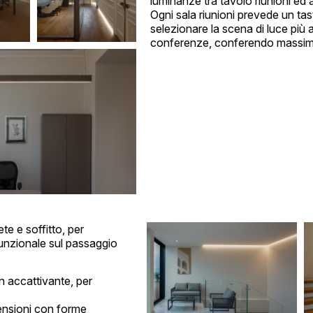
luminanze tra tavolo riunioni ed 
Ogni sala riunioni prevede un tast
selezionare la scena di luce più ad
conferenze, conferendo massima 
te e soffitto, per
funzionale sul passaggio
n accattivante, per
pensioni con forme