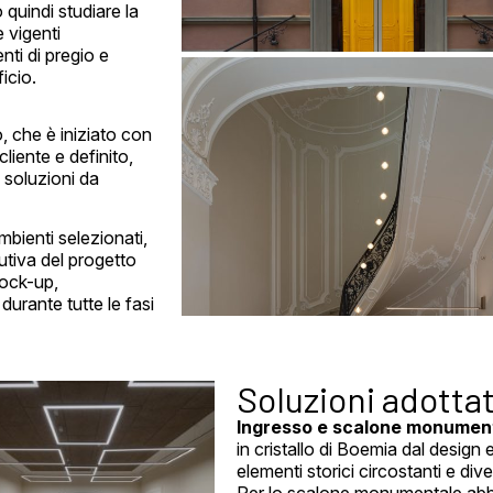
 quindi studiare la
 vigenti
nti di pregio e
icio.
, che è iniziato con
iente e definito,
e soluzioni da
ambienti selezionati,
utiva del progetto
mock-up,
urante tutte le fasi
Soluzioni adotta
Ingresso e scalone monumen
in cristallo di Boemia dal design
elementi storici circostanti e div