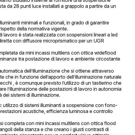
amo studiato insieme al fornitore una sospensione
a da 28 punti luce installati a grappolo a partire da un
illuminanti minimali e funzionali, in grado di garantire
rispetto della normativa vigente.
i lavoro è stata realizzata con sospensioni lineari a led
 diretta con diffusore microprismatico per un UGR
mpletata da mini incassi multilens con ottica wideflood
luminanze tra postazione di lavoro e ambiente circostante
utomatica dell’illuminazione che si ottiene attraverso
ante che in funzione dell’apporto dell’illuminazione naturale
ecchi , è comunque previsto l’utilizzo di un tastierino che
re l’illuminazione delle postazioni di lavoro in autonomia
 dei sistemi di illuminazione.
:
utilizzo di sistemi illuminanti a sospensione con fono-
restazioni acustiche, efficienza luminosa e controllo
i si completa con mini incassi multilens con ottica flood
 angoli della stanza e che creano i giusti contrasti di