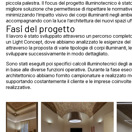
piccola palestra. Il focus del progetto illuminotecnico è stato
migliore soluzione che permettesse di rispettare le normative
minimizzando l’impatto visivo dei corpi illuminanti negli ambie
accompagnando con la luce l’architettura dei nuovi spazi uff
Fasi del progetto
Il lavoro è stato sviluppato attraverso un percorso completo
un Light Concept, dove abbiamo analizzato le esigenze del cl
attraverso la proposta di varie tipologie di corpi illuminanti, l
sviluppare successivamente in modo dettagliato.
Sono stati eseguiti poi specifici calcoli illuminotecnici degli 
in base alle diverse funzioni operative. Durante la fase esec
architettonico abbiamo fornito campionature e realizzato 
supportando costantemente il cliente e le imprese coinvolte d
realizzative.