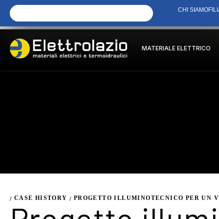
CHI SIAMO
FILI
MATERIALE ELETTRICO
CASE HISTORY
PROGETTO ILLUMINOTECNICO PER UN V
/
/
Progetto illum