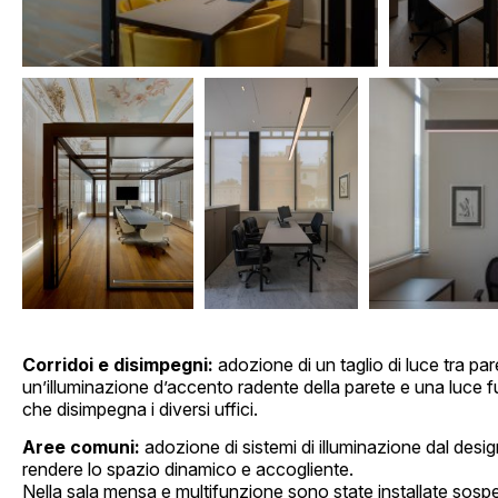
Corridoi e disimpegni:
adozione di un taglio di luce tra pare
un’illuminazione d’accento radente della parete e una luce 
che disimpegna i diversi uffici.
Aree comuni:
adozione di sistemi di illuminazione dal desig
rendere lo spazio dinamico e accogliente.
Nella sala mensa e multifunzione sono state installate sos