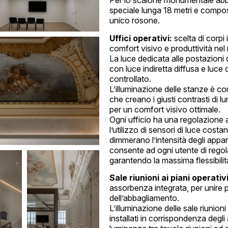
Per lo scalone monumentale abbi
speciale lunga 18 metri e compost
unico rosone.
Uffici operativi:
scelta di corpi 
comfort visivo e produttività nel 
La luce dedicata alle postazioni d
con luce indiretta diffusa e luce
controllato.
L’illuminazione delle stanze è co
che creano i giusti contrasti di 
per un comfort visivo ottimale.
Ogni ufficio ha una regolazione a
l’utilizzo di sensori di luce cost
dimmerano l’intensità degli appar
consente ad ogni utente di regola
garantendo la massima flessibilità
Sale riunioni ai piani operativi
assorbenza integrata, per unire p
dell’abbagliamento.
L’illuminazione delle sale riunion
installati in corrispondenza degli