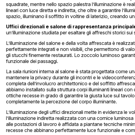
squadrate, mentre nello spazio palestra l’illuminazione è rea
lineari con luce diretta e indiretta, che oltre a garantire l’ill
spazio, illuminano il soffitto in voltine di laterizio, creando
Uffici direzionali e salone di rappresentanza principal
un’illuminazione studiata per esaltare gli affreschi storici sui s
L’illuminazione del salone e della volta affrescata è realizzat
perfettamente integrati e non visibili, che permettono di valori
gli stucchi finemente restaurati. Lo zoccolo luminoso garanti
funzionale dei passaggi.
La sala riunioni interna al salone è stata progettata come un
mantenere la privacy durante gli incontri e le videoconfere
completa dell’involucro architettonico e del soffitto affresc
abbiamo installato sulla struttura corpi illuminanti lineari co
ottiche recesse in grado di garantire la giusta luce sul tavolo
completamente la percezione del corpo illuminante.
L’illuminazione degli uffici direzionali mette in evidenza le v
l’illuminazione indiretta realizzata con una cornice luminosa
alle postazioni di lavoro è affidata a piantane tecniche mini
recesse che abbinano perfettamente luce funzionale e comf