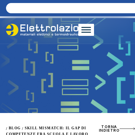
TORNA
BLOG
SKILL MISMATCH: IL GAP DI
/
/
INDIETRO
COMPETENZE FRA SCUOLA E LAVORO