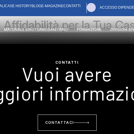
ALI
CASE HISTORY
BLOG
E-MAGAZINE
CONTATTI
ACCESSO DIPENDE
 Affidabilità per la Tua Ca
MATERIALE IDROTERMOSANITARIO
FORMAZIONE
DIVISIONI S
CONTATTI
Vuoi avere
giori informazi
CONTATTACI