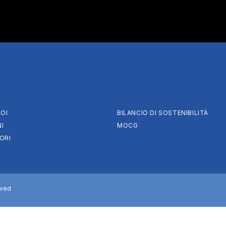
OI
BILANCIO DI SOSTENIBILITÀ
I
MOCG
ORI
rved