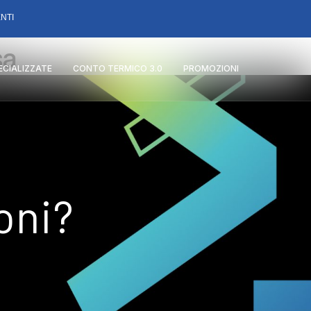
NTI
sa
PECIALIZZATE
CONTO TERMICO 3.0
PROMOZIONI
oni?