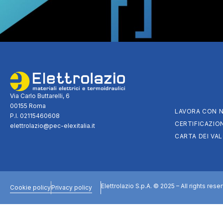
Via Carlo Buttarelli, 6
00155 Roma
LAVORA CON N
P.I. 02115460608
CERTIFICAZION
elettrolazio@pec-elexitalia.it
CARTA DEI VAL
Elettrolazio S.p.A. © 2025 – All rights rese
Cookie policy
Privacy policy