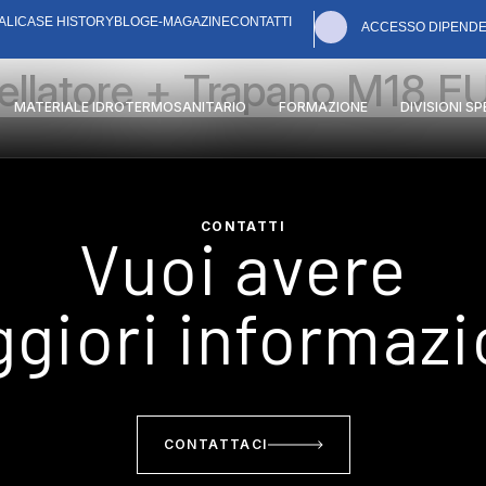
ALI
CASE HISTORY
BLOG
E-MAGAZINE
CONTATTI
ACCESSO DIPENDE
sellatore + Trapano M18 F
MATERIALE IDROTERMOSANITARIO
FORMAZIONE
DIVISIONI S
CONTATTI
Vuoi avere
giori informazi
CONTATTACI