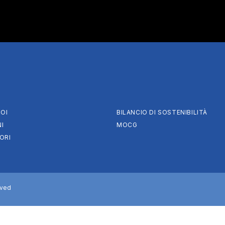
OI
BILANCIO DI SOSTENIBILITÀ
I
MOCG
ORI
rved