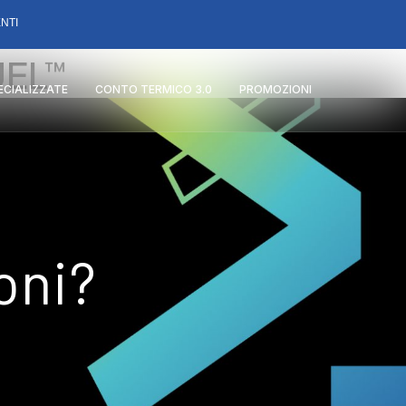
NTI
UEL™
PECIALIZZATE
CONTO TERMICO 3.0
PROMOZIONI
oni?