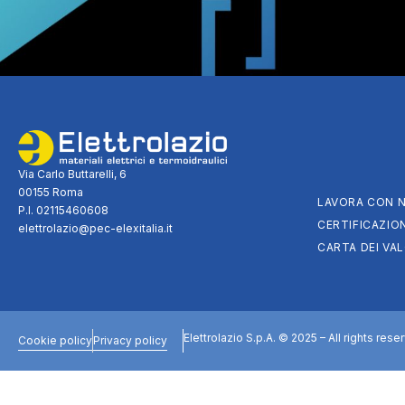
Via Carlo Buttarelli, 6
00155 Roma
LAVORA CON N
P.I. 02115460608
CERTIFICAZION
elettrolazio@pec-elexitalia.it
CARTA DEI VAL
Elettrolazio S.p.A. © 2025 – All rights rese
Cookie policy
Privacy policy