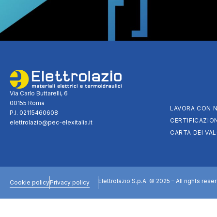
Via Carlo Buttarelli, 6
00155 Roma
LAVORA CON N
P.I. 02115460608
CERTIFICAZION
elettrolazio@pec-elexitalia.it
CARTA DEI VAL
Elettrolazio S.p.A. © 2025 – All rights rese
Cookie policy
Privacy policy