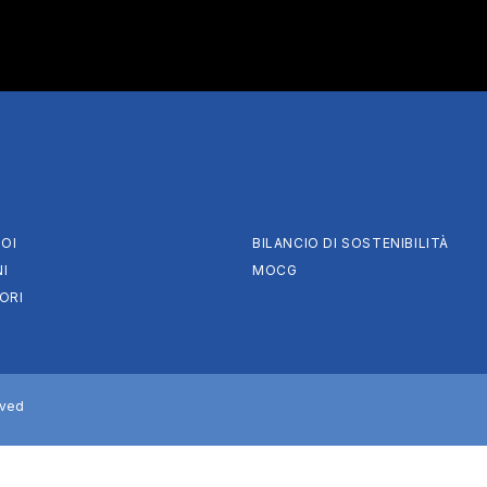
OI
BILANCIO DI SOSTENIBILITÀ
I
MOCG
ORI
rved