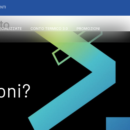
NTI
to
PECIALIZZATE
CONTO TERMICO 3.0
PROMOZIONI
oni?