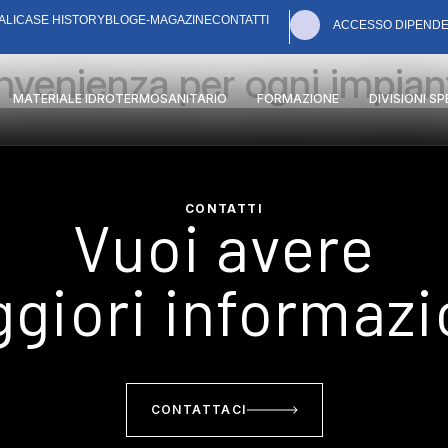
ALI
CASE HISTORY
BLOG
E-MAGAZINE
CONTATTI
ACCESSO DIPENDE
nvenienza per ogni impian
MATERIALE IDROTERMOSANITARIO
FORMAZIONE
DIVISIONI S
CONTATTI
Vuoi avere
giori informazi
CONTATTACI