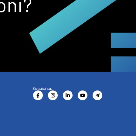
oni?
Seguici su: