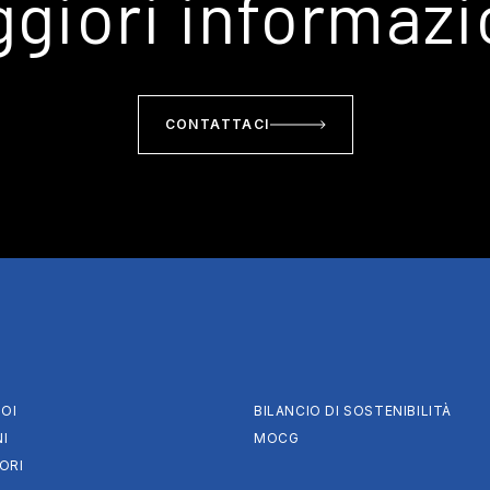
giori informazi
CONTATTACI
OI
BILANCIO DI SOSTENIBILITÀ
I
MOCG
ORI